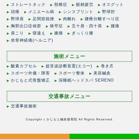
ストレートネック
頸椎症
眼精疲労
オスグット
頭痛
メニエール病
シンスプリント
野球肘
野球肩
足関節捻挫
肉離れ
腰椎分離すべり症
胸郭出口症候群
狭窄症
五十肩・四十肩
腰痛
肩こり
寝違え
膝痛
ぎっくり腰
坐骨神経痛(ヘルニア)
施術メニュー
酸素カプセル
超音波診断装置(エコー)
巻き爪
スポーツ外傷・障害
スポーツ整体
美容鍼灸
かじもと式骨盤矯正
深睡眠ヘッドスパ SERENO
交通事故メニュー
交通事故施術
Copyright c かじもと鍼灸接骨院 All Rights Reserved.