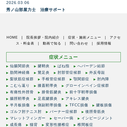
2026.03.06
秀ノ山部屋力士 治療サポート
HOME |
院長挨拶・院内紹介
|
症状・施術メニュー
|
アクセ
ス・料金表
|
動画で知る
|
問い合わせ
|
採用情報
症状メニュー
仙腸関節炎
腱鞘炎
ばね指
へバーデン結節
肋間神経痛
鵞足炎
肘部管症候群
外反母趾
梨状筋症候群
手根管症候群
顎関節症
肘内障
こむら返り
膝蓋靭帯炎
グローインペイン症候群
有痛性外脛骨
腓骨筋腱炎
前十字靭帯損傷
腸脛靭帯炎
足底腱膜炎
アキレス腱炎
半月板損傷
側副靭帯損傷
TFCC損傷
腱板損傷
ゴルフ肘テニス肘
バーナー症候群
後脛骨筋炎
マレットフィンガー
セーバー病
インピージメント
成長痛
猫背
変形性腰椎症
椎間板症