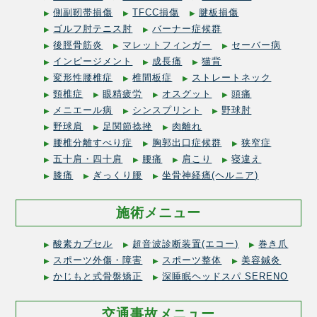
側副靭帯損傷
TFCC損傷
腱板損傷
ゴルフ肘テニス肘
バーナー症候群
後脛骨筋炎
マレットフィンガー
セーバー病
インピージメント
成長痛
猫背
変形性腰椎症
椎間板症
ストレートネック
頸椎症
眼精疲労
オスグット
頭痛
メニエール病
シンスプリント
野球肘
野球肩
足関節捻挫
肉離れ
腰椎分離すべり症
胸郭出口症候群
狭窄症
五十肩・四十肩
腰痛
肩こり
寝違え
膝痛
ぎっくり腰
坐骨神経痛(ヘルニア)
施術メニュー
酸素カプセル
超音波診断装置(エコー)
巻き爪
スポーツ外傷・障害
スポーツ整体
美容鍼灸
かじもと式骨盤矯正
深睡眠ヘッドスパ SERENO
交通事故メニュー