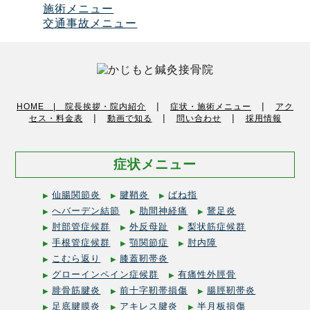
施術メニュー
交通事故メニュー
|
|
HOME |
院長挨拶・院内紹介
症状・施術メニュー
アク
|
|
|
セス・料金表
動画で知る
問い合わせ
採用情報
症状メニュー
仙腸関節炎
腱鞘炎
ばね指
へバーデン結節
肋間神経痛
鵞足炎
肘部管症候群
外反母趾
梨状筋症候群
手根管症候群
顎関節症
肘内障
こむら返り
膝蓋靭帯炎
グローインペイン症候群
有痛性外脛骨
腓骨筋腱炎
前十字靭帯損傷
腸脛靭帯炎
足底腱膜炎
アキレス腱炎
半月板損傷